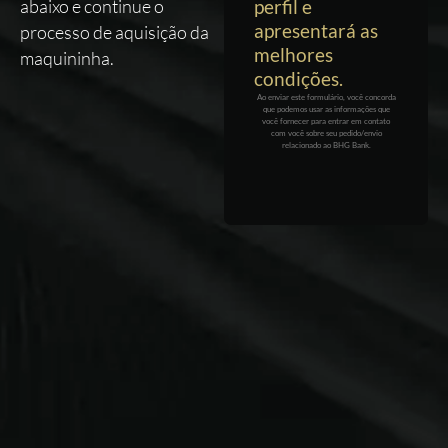
abaixo e continue o
perfil e
apresentará as
processo de aquisição da
melhores
maquininha.
condições.
Ao enviar este formulário, você concorda
que podemos usar as informações que
você fornecer para entrar em contato
com você sobre seu pedido/envio
relacionado ao BHG Bank.