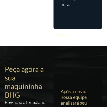
real pelo app.
hora.
Peça agora a
sua
maquininha
Após o envio,
BHG
nossa equipe
Preencha o formulário
analisará seu